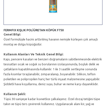
FERMFIX KIŞLIK POLİÜRETAN KÖPÜK F750
Genel Bilgi:
Özel formülüyle hacmi arttırılmış havanın nemiyle kürleşen çok amaçlı
montaj ve dolgu köpüğüdür.
Kullanım Alanları Ve Teknik Genel Bilgi:
Kapı, pencere kasaları ve benzeri doğramaların sabitlenmesinde elektrik
tesisatları sıcak ve soğuk su borularının izolasyonunda, boşluk delik ve
çatlakların kapatılmasında kullanılır. 1 ile 3 saatlik sertleşme sonunda
fazla kısımlar tıraşlanabilir, zımparalanıp, boyanabilir. Silikon, teflon
polietilen ve polipropilen hariç her türlü inşaat malzemesine yapışabilir.
Şiddetli hava koşullarına, deniz suyu, buhar ve neme karşı dayanıklıdır.
Kullanım Şekli:
Tüpü 30 saniyeye kadar kuvvetlice çalkalayınız. Özel dozaj tetiğini tüpe
takın ve tüpü ters çevirerek kullanınız. Uygulanacak alanı kir, yağ ve