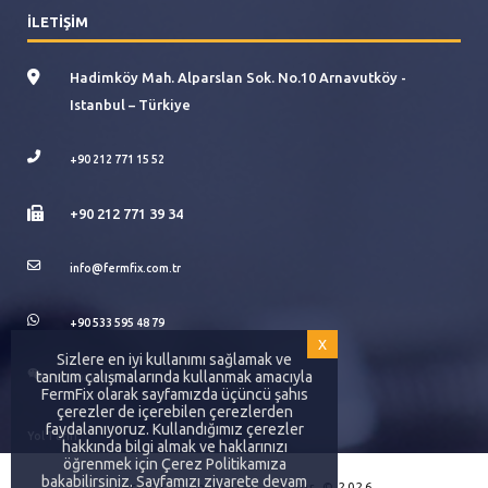
İLETİŞİM
Hadimköy Mah. Alparslan Sok. No.10 Arnavutköy -
Istanbul – Türkiye
+90 212 771 15 52
+90 212 771 39 34
info@fermfix.com.tr
+90 533 595 48 79
x
Sizlere en iyi kullanımı sağlamak ve
tanıtım çalışmalarında kullanmak amacıyla
SomaKimya
FermFix olarak sayfamızda üçüncü şahıs
çerezler de içerebilen çerezlerden
faydalanıyoruz. Kullandığımız çerezler
Yol Tarifi
hakkında bilgi almak ve haklarınızı
öğrenmek için Çerez Politikamıza
bakabilirsiniz. Sayfamızı ziyarete devam
Fermfix, Tüm Hakları Saklıdır. © 2026