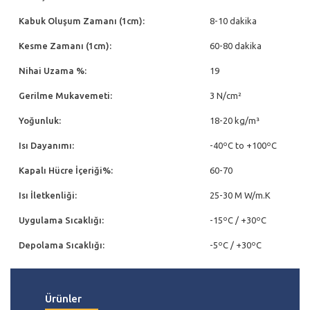
Kabuk Oluşum Zamanı (1cm):
8-10 dakika
Kesme Zamanı (1cm):
60-80 dakika
Nihai Uzama %:
19
Gerilme Mukavemeti:
3 N/cm²
Yoğunluk:
18-20 kg/m³
Isı Dayanımı:
-40ºC to +100ºC
Kapalı Hücre İçeriği%:
60-70
Isı İletkenliği:
25-30 М W/m.K
Uygulama Sıcaklığı:
-15ºC / +30ºC
Depolama Sıcaklığı:
-5ºC / +30ºC
Ürünler