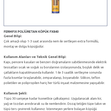
FERMFIX POLİÜRETAN KÖPÜK FX840
Genel Bilgi:
Çok amaçlı olup 1-3 saat arasında nem ile sertleşen extra formüllü,
montaj ve dolgu köpüğüdür.
Kullanım Alanları ve Teknik Genel Bilgi:
Kapı, pencere kasaları ve benzeri doğramaların sabitlenmesinde elektrik
tesisatları sıcak ve soğuk su borularının izolasyonunda, boşluk delik ve
çatlakların kapatılmasında kullanılır. 1 ile 3 saatlik sertleşme sonunda
fazla kısımlar tıraşlanabilir, zımparalanıp, boyanabilir. Silikon, teflon
polietilen ve polipropilen hariç her türlü inşaat malzemesine yapışabilir.
Kullanım Şekli:
Tüpü 30 saniyeye kadar kuvvetlice çalkalayınız. Uygulanacak alanı kir,
yağ ve tozdan arındırarak su ile nemlendirin. Dozaj tetiğini tüpe takın ve
tüpü ters çevirerek kullanınız. İstenmeyen yerlere bulaşan köpüğü