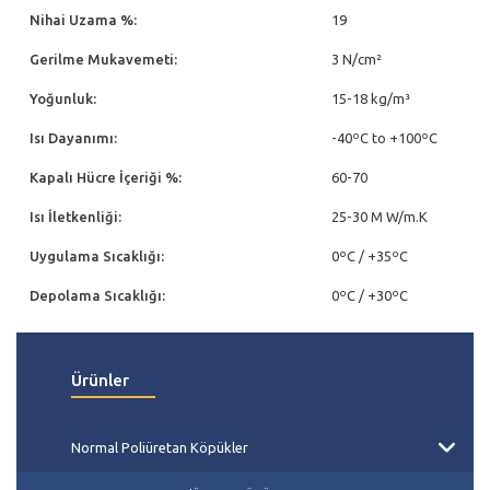
Nihai Uzama %:
19
Gerilme Mukavemeti:
3 N/cm²
Yoğunluk:
15-18 kg/m³
Isı Dayanımı:
-40ºC to +100ºC
Kapalı Hücre İçeriği %:
60-70
Isı İletkenliği:
25-30 М W/m.K
Uygulama Sıcaklığı:
0ºC / +35ºC
Depolama Sıcaklığı:
0ºC / +30ºC
Ürünler
Normal Poliüretan Köpükler