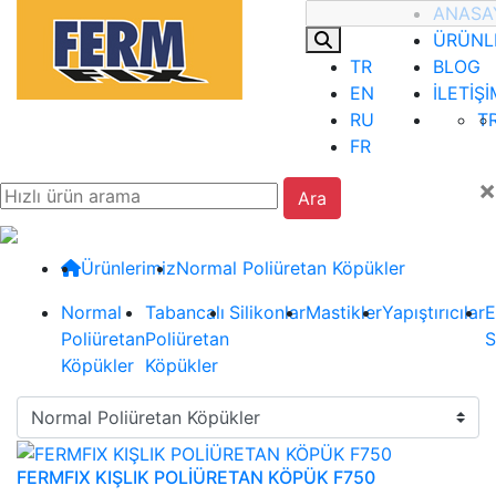
ANASA
ÜRÜNL
TR
BLOG
EN
İLETİŞİ
RU
T
FR
×
Ürünlerimiz
Normal Poliüretan Köpükler
Normal
Tabancalı
Silikonlar
Mastikler
Yapıştırıcılar
E
Poliüretan
Poliüretan
S
Köpükler
Köpükler
FERMFIX KIŞLIK POLİÜRETAN KÖPÜK F750