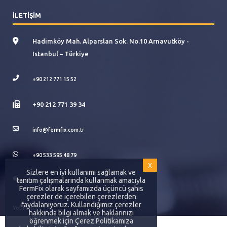
İLETİŞİM
Hadimköy Mah. Alparslan Sok. No.10 Arnavutköy -
Istanbul – Türkiye
+90 212 771 15 52
+90 212 771 39 34
info@fermfix.com.tr
+90 533 595 48 79
x
Sizlere en iyi kullanımı sağlamak ve
tanıtım çalışmalarında kullanmak amacıyla
SomaKimya
FermFix olarak sayfamızda üçüncü şahıs
çerezler de içerebilen çerezlerden
faydalanıyoruz. Kullandığımız çerezler
Yol Tarifi
hakkında bilgi almak ve haklarınızı
öğrenmek için Çerez Politikamıza